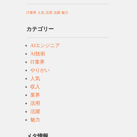
IT業界
人気
活用
活躍
魅力
カテゴリー
AIエンジニア
AI技術
IT業界
やりがい
人気
収入
業界
活用
活躍
魅力
メタ情報